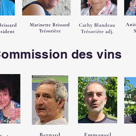
Anit
rissard
Marinette Brissard
Cathy Blandeau
S
Trésorière
ésident
Trésorière adj.
ommission des vins
Bernard
Emmanuel