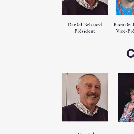
Daniel Brissard
Romain B
Président
Vice-Pr
C